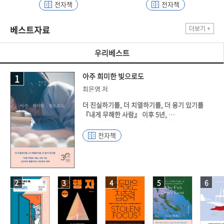
전자책
전자책
베스트자료
더보기
우리베스트
아주 희미한 빛으로도
1
최은영 저
더 진실하기를, 더 치열하기를, 더 용기 있기를
『내게 무해한 사람』 이후 5년,
고요하게 휘몰아치는 최은영의 세계
전자책
소설가 권여선, 서평가 정희진 추천
2020 젊은작가상 수상작 「아주 희미한 빛으로
도」 수록
‘함께 성장해나가는 우리 세대의 소설가’를 갖는
2
3
4
5
6
드문 경험을 선사하며 동료 작가와 평론가, 독자
모두에게 특별한 이름으로 자리매김한 최은영의
세번째 소설집 『아주 희미한 빛으로도』가 출간
되었다. 올해로 데뷔 10년을 맞이하는 최은영은